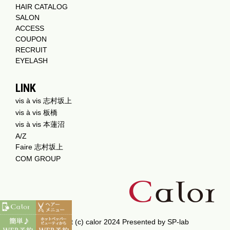
HAIR CATALOG
SALON
ACCESS
COUPON
RECRUIT
EYELASH
LINK
vis à vis 志村坂上
vis à vis 板橋
vis à vis 本蓮沼
A/Z
Faire 志村坂上
COM GROUP
Copyright (c) calor 2024 Presented by
SP-lab