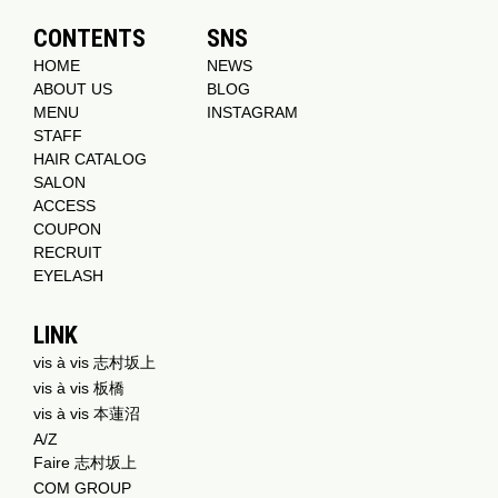
CONTENTS
SNS
HOME
NEWS
ABOUT US
BLOG
MENU
INSTAGRAM
STAFF
HAIR CATALOG
SALON
ACCESS
COUPON
RECRUIT
EYELASH
LINK
vis à vis 志村坂上
vis à vis 板橋
vis à vis 本蓮沼
A/Z
Faire 志村坂上
COM GROUP