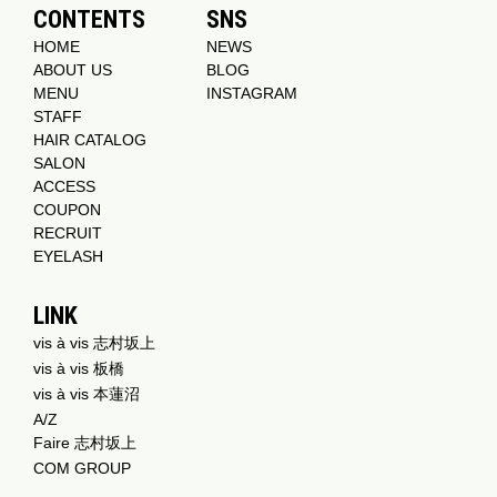
CONTENTS
SNS
HOME
NEWS
ABOUT US
BLOG
MENU
INSTAGRAM
STAFF
HAIR CATALOG
SALON
ACCESS
COUPON
RECRUIT
EYELASH
LINK
vis à vis 志村坂上
vis à vis 板橋
vis à vis 本蓮沼
A/Z
Faire 志村坂上
COM GROUP