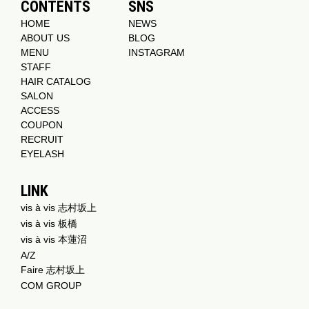
CONTENTS
SNS
HOME
NEWS
ABOUT US
BLOG
MENU
INSTAGRAM
STAFF
HAIR CATALOG
SALON
ACCESS
COUPON
RECRUIT
EYELASH
LINK
vis à vis 志村坂上
vis à vis 板橋
vis à vis 本蓮沼
A/Z
Faire 志村坂上
COM GROUP