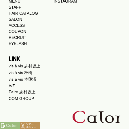
MENU
INSTAGRAM
STAFF
HAIR CATALOG
SALON
ACCESS
COUPON
RECRUIT
EYELASH
LINK
vis à vis 志村坂上
vis à vis 板橋
vis à vis 本蓮沼
A/Z
Faire 志村坂上
COM GROUP