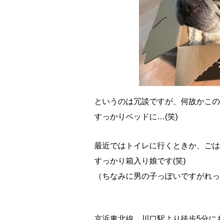
というのは冗談ですが、何故かこの
すっかりベッドに…(笑)
最近ではトイレに行くときか、ごは
すっかり箱入り娘です(笑)
（ちなみに男の子っぽいですがれっ
京浜東北線 川口駅より徒歩5分に