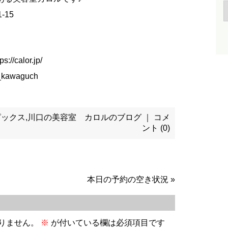
-15
calor.jp/
kawaguch
ピックス
,
川口の美容室 カロルのブログ
｜
コメ
ント (0)
本日の予約の空き状況
»
りません。
※
が付いている欄は必須項目です