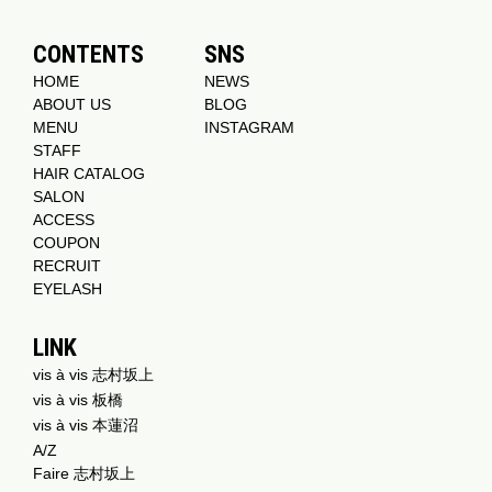
CONTENTS
SNS
HOME
NEWS
ABOUT US
BLOG
MENU
INSTAGRAM
STAFF
HAIR CATALOG
SALON
ACCESS
COUPON
RECRUIT
EYELASH
LINK
vis à vis 志村坂上
vis à vis 板橋
vis à vis 本蓮沼
A/Z
Faire 志村坂上