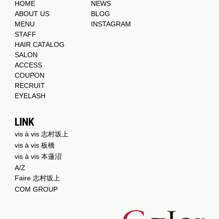
HOME
NEWS
ABOUT US
BLOG
MENU
INSTAGRAM
STAFF
HAIR CATALOG
SALON
ACCESS
COUPON
RECRUIT
EYELASH
LINK
vis à vis 志村坂上
vis à vis 板橋
vis à vis 本蓮沼
A/Z
Faire 志村坂上
COM GROUP