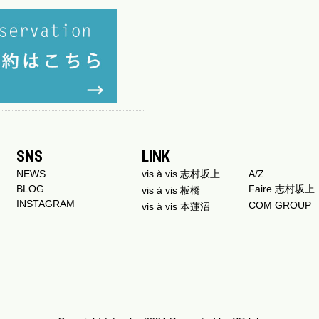
SNS
LINK
NEWS
vis à vis 志村坂上
A/Z
BLOG
Faire 志村坂上
vis à vis 板橋
INSTAGRAM
COM GROUP
vis à vis 本蓮沼