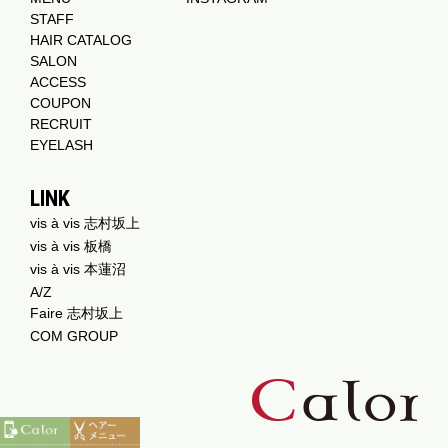
STAFF
HAIR CATALOG
SALON
ACCESS
COUPON
RECRUIT
EYELASH
LINK
vis à vis 志村坂上
vis à vis 板橋
vis à vis 本蓮沼
A/Z
Faire 志村坂上
COM GROUP