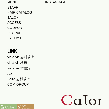
MENU
INSTAGRAM
STAFF
HAIR CATALOG
SALON
ACCESS
COUPON
RECRUIT
EYELASH
LINK
vis à vis 志村坂上
vis à vis 板橋
vis à vis 本蓮沼
A/Z
Faire 志村坂上
COM GROUP