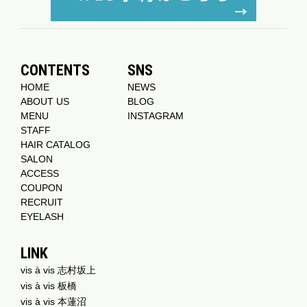
CONTENTS
SNS
HOME
NEWS
ABOUT US
BLOG
MENU
INSTAGRAM
STAFF
HAIR CATALOG
SALON
ACCESS
COUPON
RECRUIT
EYELASH
LINK
vis à vis 志村坂上
vis à vis 板橋
vis à vis 本蓮沼