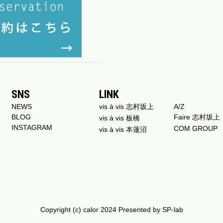
SNS
LINK
NEWS
vis à vis 志村坂上
A/Z
BLOG
Faire 志村坂上
vis à vis 板橋
INSTAGRAM
COM GROUP
vis à vis 本蓮沼
Copyright (c) calor 2024 Presented by
SP-lab