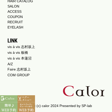
HAIR CATALOG
SALON
ACCESS
COUPON
RECRUIT
EYELASH
LINK
vis à vis 志村坂上
vis à vis 板橋
vis à vis 本蓮沼
A/Z
Faire 志村坂上
COM GROUP
Copyright (c) calor 2024 Presented by
SP-lab