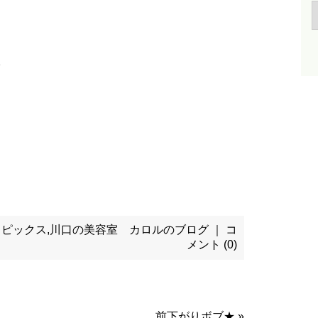
トピックス
,
川口の美容室 カロルのブログ
｜
コ
メント (0)
前下がりボブ★
»