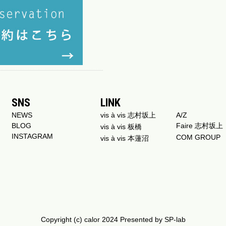
SNS
LINK
NEWS
vis à vis 志村坂上
A/Z
BLOG
Faire 志村坂上
vis à vis 板橋
INSTAGRAM
COM GROUP
vis à vis 本蓮沼
Copyright (c) calor 2024 Presented by
SP-lab