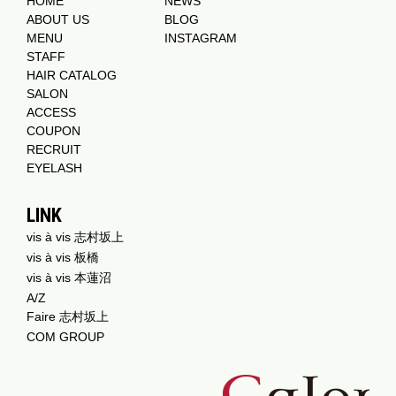
HOME
NEWS
ABOUT US
BLOG
MENU
INSTAGRAM
STAFF
HAIR CATALOG
SALON
ACCESS
COUPON
RECRUIT
EYELASH
LINK
vis à vis 志村坂上
vis à vis 板橋
vis à vis 本蓮沼
A/Z
Faire 志村坂上
COM GROUP