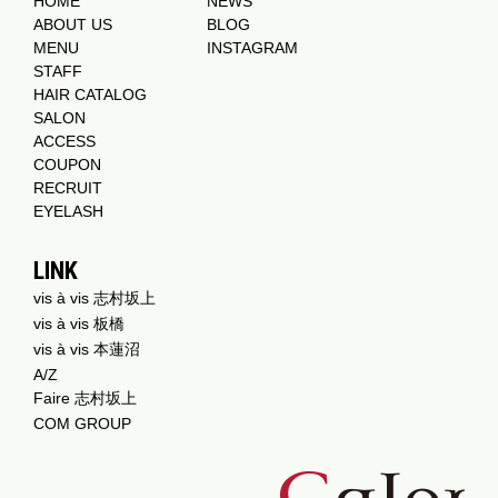
HOME
NEWS
ABOUT US
BLOG
MENU
INSTAGRAM
STAFF
HAIR CATALOG
SALON
ACCESS
COUPON
RECRUIT
EYELASH
LINK
vis à vis 志村坂上
vis à vis 板橋
vis à vis 本蓮沼
A/Z
Faire 志村坂上
COM GROUP