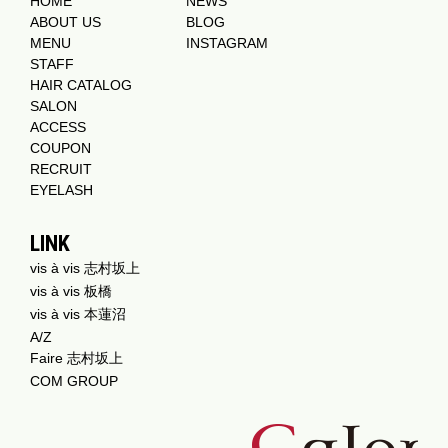
HOME
NEWS
ABOUT US
BLOG
MENU
INSTAGRAM
STAFF
HAIR CATALOG
SALON
ACCESS
COUPON
RECRUIT
EYELASH
LINK
vis à vis 志村坂上
vis à vis 板橋
vis à vis 本蓮沼
A/Z
Faire 志村坂上
COM GROUP