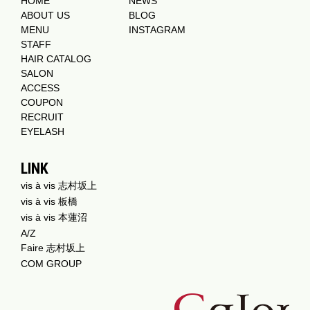
HOME
NEWS
ABOUT US
BLOG
MENU
INSTAGRAM
STAFF
HAIR CATALOG
SALON
ACCESS
COUPON
RECRUIT
EYELASH
LINK
vis à vis 志村坂上
vis à vis 板橋
vis à vis 本蓮沼
A/Z
Faire 志村坂上
COM GROUP