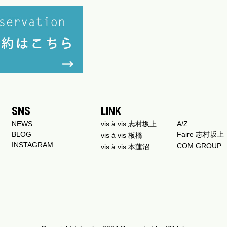
SNS
LINK
NEWS
vis à vis 志村坂上
A/Z
BLOG
Faire 志村坂上
vis à vis 板橋
INSTAGRAM
COM GROUP
vis à vis 本蓮沼