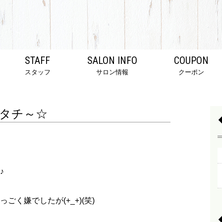
STAFF
SALON INFO
COUPON
スタッフ
サロン情報
クーポン
タチ～☆
♪
く嫌でしたが(+_+)(笑)