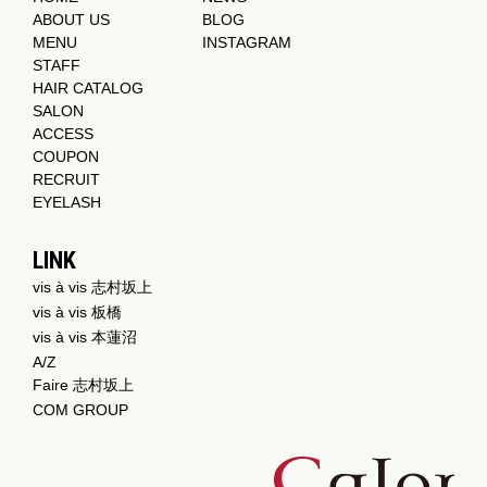
ABOUT US
BLOG
MENU
INSTAGRAM
STAFF
HAIR CATALOG
SALON
ACCESS
COUPON
RECRUIT
EYELASH
LINK
vis à vis 志村坂上
vis à vis 板橋
vis à vis 本蓮沼
A/Z
Faire 志村坂上
COM GROUP