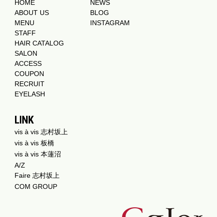
HOME
NEWS
ABOUT US
BLOG
MENU
INSTAGRAM
STAFF
HAIR CATALOG
SALON
ACCESS
COUPON
RECRUIT
EYELASH
LINK
vis à vis 志村坂上
vis à vis 板橋
vis à vis 本蓮沼
A/Z
Faire 志村坂上
COM GROUP