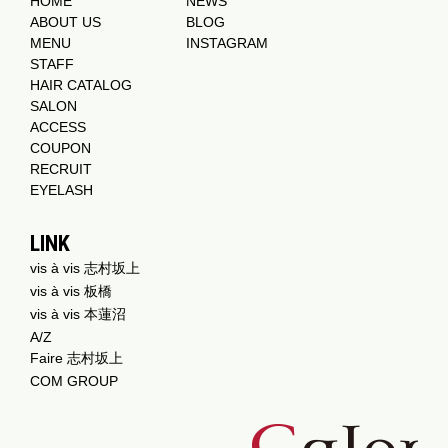
HOME
NEWS
ABOUT US
BLOG
MENU
INSTAGRAM
STAFF
HAIR CATALOG
SALON
ACCESS
COUPON
RECRUIT
EYELASH
LINK
vis à vis 志村坂上
vis à vis 板橋
vis à vis 本蓮沼
A/Z
Faire 志村坂上
COM GROUP