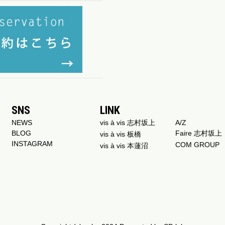
SNS
LINK
NEWS
vis à vis 志村坂上
A/Z
BLOG
Faire 志村坂上
vis à vis 板橋
INSTAGRAM
COM GROUP
vis à vis 本蓮沼