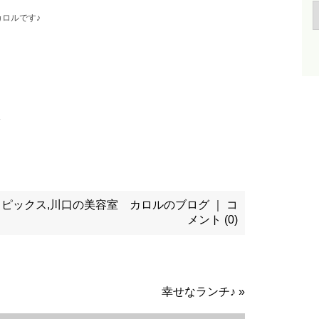
ロルです♪
トピックス
,
川口の美容室 カロルのブログ
｜
コ
メント (0)
幸せなランチ♪
»