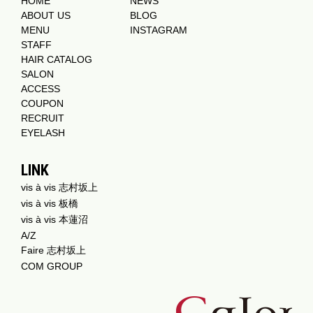
HOME
NEWS
ABOUT US
BLOG
MENU
INSTAGRAM
STAFF
HAIR CATALOG
SALON
ACCESS
COUPON
RECRUIT
EYELASH
LINK
vis à vis 志村坂上
vis à vis 板橋
vis à vis 本蓮沼
A/Z
Faire 志村坂上
COM GROUP