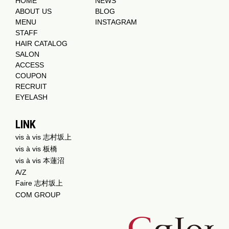
HOME
NEWS
ABOUT US
BLOG
MENU
INSTAGRAM
STAFF
HAIR CATALOG
SALON
ACCESS
COUPON
RECRUIT
EYELASH
LINK
vis à vis 志村坂上
vis à vis 板橋
vis à vis 本蓮沼
A/Z
Faire 志村坂上
COM GROUP