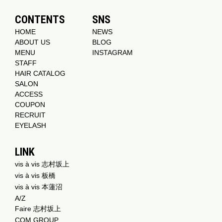
CONTENTS
SNS
HOME
NEWS
ABOUT US
BLOG
MENU
INSTAGRAM
STAFF
HAIR CATALOG
SALON
ACCESS
COUPON
RECRUIT
EYELASH
LINK
vis à vis 志村坂上
vis à vis 板橋
vis à vis 本蓮沼
A/Z
Faire 志村坂上
COM GROUP