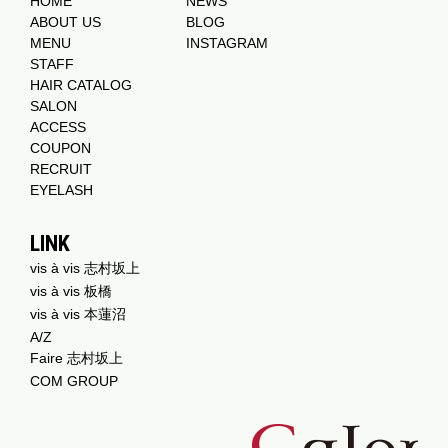
HOME
NEWS
ABOUT US
BLOG
MENU
INSTAGRAM
STAFF
HAIR CATALOG
SALON
ACCESS
COUPON
RECRUIT
EYELASH
LINK
vis à vis 志村坂上
vis à vis 板橋
vis à vis 本蓮沼
A/Z
Faire 志村坂上
COM GROUP