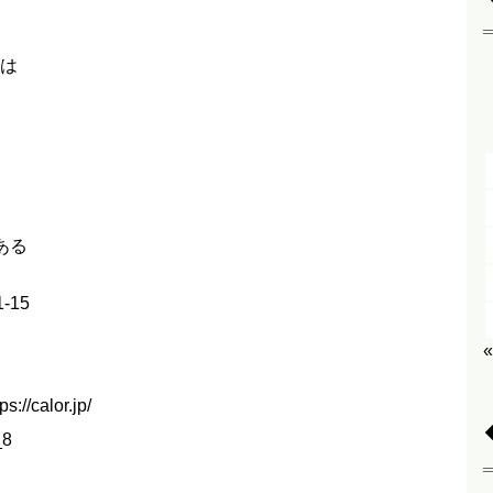
は
ある
-15
calor.jp/
_8