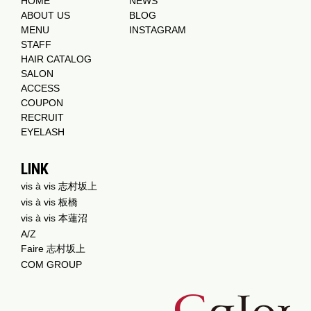
HOME
NEWS
ABOUT US
BLOG
MENU
INSTAGRAM
STAFF
HAIR CATALOG
SALON
ACCESS
COUPON
RECRUIT
EYELASH
LINK
vis à vis 志村坂上
vis à vis 板橋
vis à vis 本蓮沼
A/Z
Faire 志村坂上
COM GROUP