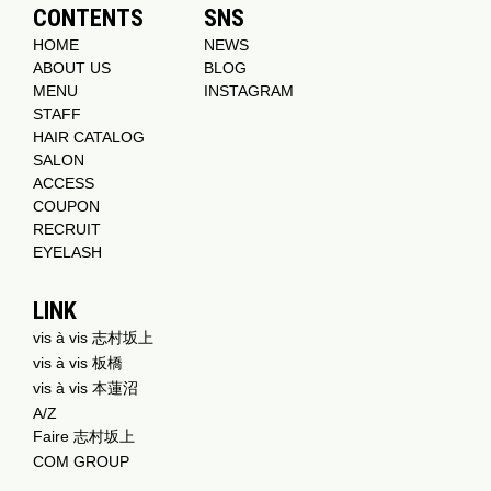
CONTENTS
SNS
HOME
NEWS
ABOUT US
BLOG
MENU
INSTAGRAM
STAFF
HAIR CATALOG
SALON
ACCESS
COUPON
RECRUIT
EYELASH
LINK
vis à vis 志村坂上
vis à vis 板橋
vis à vis 本蓮沼
A/Z
Faire 志村坂上
COM GROUP