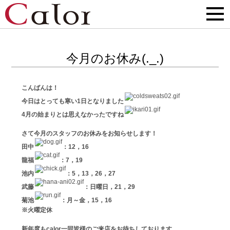
今月のお休み(._.)
こんばんは！
今日はとっても寒い1日となりました
4月の始まりとは思えなかったですね
さて今月のスタッフのお休みをお知らせします！
田中
：12，16
龍福
：7，19
池内
：5，13，26，27
武藤
：日曜日，21，29
菊池
：月～金，15，16
※火曜定休
新年度もcalor一同皆様のご来店をお待ちしております