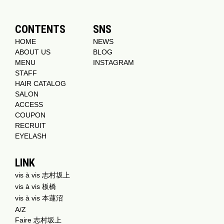
CONTENTS
SNS
HOME
NEWS
ABOUT US
BLOG
MENU
INSTAGRAM
STAFF
HAIR CATALOG
SALON
ACCESS
COUPON
RECRUIT
EYELASH
LINK
vis à vis 志村坂上
vis à vis 板橋
vis à vis 本蓮沼
A/Z
Faire 志村坂上