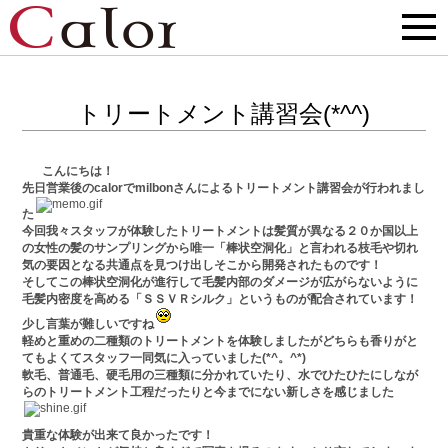
トリートメント講習会(*^^)
こんにちは！
先日営業後のcalorでmilbonさんによるトリートメント講習会が行われまし
た
今回我々スタッフが体験したトリートメントは髪質が異なる２０か国以上
の女性の髪のサンプリングから唯一「棒状空洞化」と言われる枝毛や切れ
気の要因となる共通点を見つけ出しそこから開発されたものです！
そしてこの棒状空洞化が進行して毛髪内部のダメージが広がらないように
毛髪内密度を高める「ＳＳＶＲシルク」というものが配合されています！
少し言葉が難しいですね
軽めと重めの二種類のトリートメントを体験しましたがどちらも香りがと
てもよくてスタッフ一同気に入っていました(*^。^*)
軟毛、普通毛、硬毛用の三種類に分かれていたり、水でひたひたにしなが
らのトリートメント工程だったりと今までにない新しさを感じました
貴重な体験が出来て良かったです！