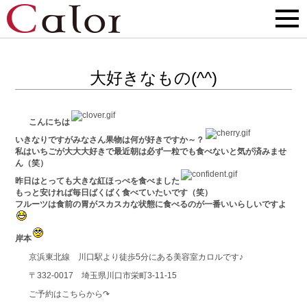
大好きなもの(^^)
こんにちは
いきなりですがみなさん果物は何が好きですか～？
私はいちごが大大大好きで最近朝は必ず一粒でも食べないと気が済みませ
ん（笑）
昨日はとっても大きな紅ほっぺを食べました
もっと安ければ毎日ばくばく食べていたいです（笑）
フルーツは食前の胃がスカスカな状態に食べるのが一番いいらしいですよ
岸本
京浜東北線 川口駅より徒歩5分にある美容室カロルです♪
〒332-0017 埼玉県川口市栄町3-11-15
ご予約はこちらから↷