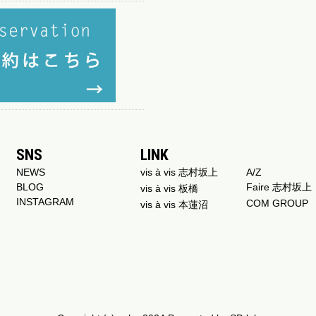
SNS
LINK
NEWS
vis à vis 志村坂上
A/Z
BLOG
Faire 志村坂上
vis à vis 板橋
INSTAGRAM
COM GROUP
vis à vis 本蓮沼