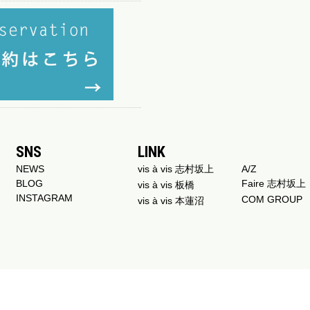
SNS
LINK
NEWS
vis à vis 志村坂上
A/Z
BLOG
Faire 志村坂上
vis à vis 板橋
INSTAGRAM
COM GROUP
vis à vis 本蓮沼