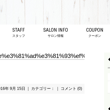
STAFF
SALON INFO
COUPON
スタッフ
サロン情報
クーポン
e%e3%81%ad%e3%81%93%ef%bc%91
016年 9月 15日 ｜ カテゴリー： ｜
コメント (0)