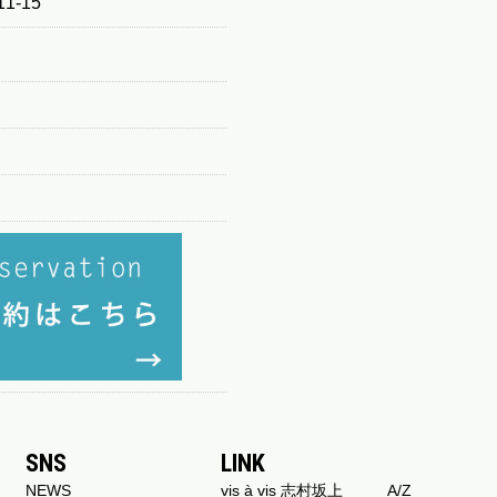
1-15
SNS
LINK
NEWS
vis à vis 志村坂上
A/Z