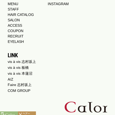
MENU
INSTAGRAM
STAFF
HAIR CATALOG
SALON
ACCESS
COUPON
RECRUIT
EYELASH
LINK
vis à vis 志村坂上
vis à vis 板橋
vis à vis 本蓮沼
A/Z
Faire 志村坂上
COM GROUP