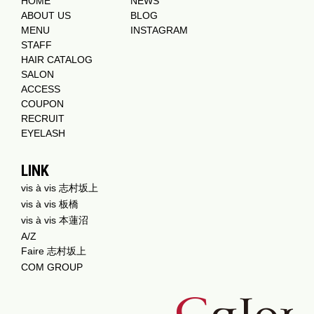
HOME
NEWS
ABOUT US
BLOG
MENU
INSTAGRAM
STAFF
HAIR CATALOG
SALON
ACCESS
COUPON
RECRUIT
EYELASH
LINK
vis à vis 志村坂上
vis à vis 板橋
vis à vis 本蓮沼
A/Z
Faire 志村坂上
COM GROUP