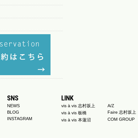
SNS
LINK
NEWS
vis à vis 志村坂上
A/Z
BLOG
Faire 志村坂上
vis à vis 板橋
INSTAGRAM
COM GROUP
vis à vis 本蓮沼