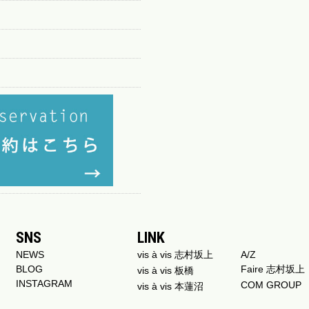
SNS
LINK
NEWS
vis à vis 志村坂上
A/Z
BLOG
Faire 志村坂上
vis à vis 板橋
INSTAGRAM
COM GROUP
vis à vis 本蓮沼