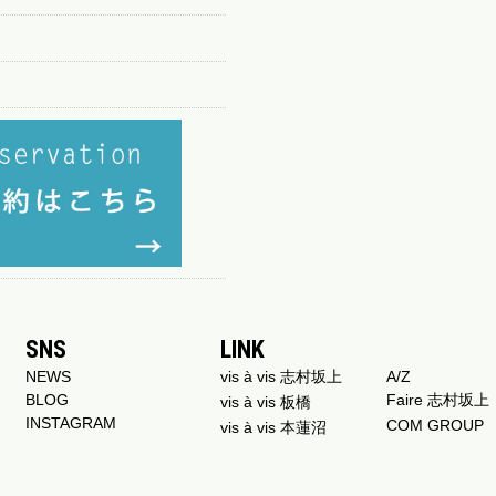
SNS
LINK
NEWS
vis à vis 志村坂上
A/Z
BLOG
Faire 志村坂上
vis à vis 板橋
INSTAGRAM
COM GROUP
vis à vis 本蓮沼