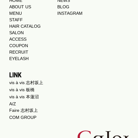
HOME
NEWS
ABOUT US
BLOG
MENU
INSTAGRAM
STAFF
HAIR CATALOG
SALON
ACCESS
COUPON
RECRUIT
EYELASH
LINK
vis à vis 志村坂上
vis à vis 板橋
vis à vis 本蓮沼
A/Z
Faire 志村坂上
COM GROUP