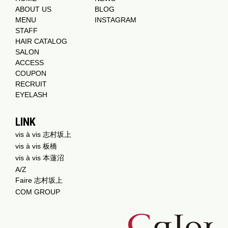
ABOUT US
BLOG
MENU
INSTAGRAM
STAFF
HAIR CATALOG
SALON
ACCESS
COUPON
RECRUIT
EYELASH
LINK
vis à vis 志村坂上
vis à vis 板橋
vis à vis 本蓮沼
A/Z
Faire 志村坂上
COM GROUP