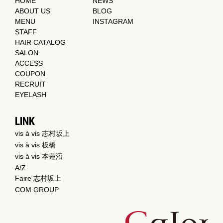
HOME
NEWS
ABOUT US
BLOG
MENU
INSTAGRAM
STAFF
HAIR CATALOG
SALON
ACCESS
COUPON
RECRUIT
EYELASH
LINK
vis à vis 志村坂上
vis à vis 板橋
vis à vis 本蓮沼
A/Z
Faire 志村坂上
COM GROUP