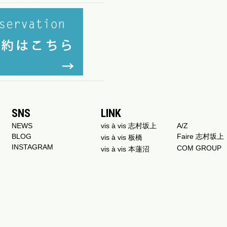
SNS
LINK
NEWS
vis à vis 志村坂上
A/Z
BLOG
Faire 志村坂上
vis à vis 板橋
INSTAGRAM
COM GROUP
vis à vis 本蓮沼