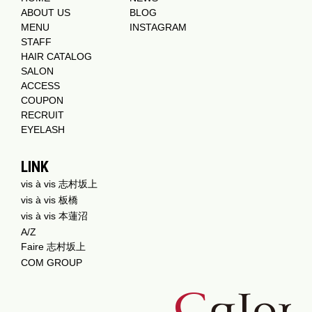
ABOUT US
BLOG
MENU
INSTAGRAM
STAFF
HAIR CATALOG
SALON
ACCESS
COUPON
RECRUIT
EYELASH
LINK
vis à vis 志村坂上
vis à vis 板橋
vis à vis 本蓮沼
A/Z
Faire 志村坂上
COM GROUP