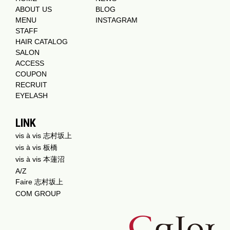
ABOUT US
BLOG
MENU
INSTAGRAM
STAFF
HAIR CATALOG
SALON
ACCESS
COUPON
RECRUIT
EYELASH
LINK
vis à vis 志村坂上
vis à vis 板橋
vis à vis 本蓮沼
A/Z
Faire 志村坂上
COM GROUP